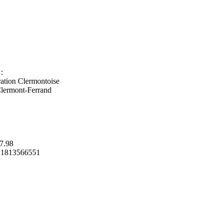
:
ation Clermontoise
Clermont-Ferrand
87.98
R21813566551