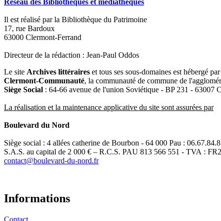
Réseau des Bibliothèques et médiathèques
Il est réalisé par la Bibliothèque du Patrimoine
17, rue Bardoux
63000 Clermont-Ferrand
Directeur de la rédaction : Jean-Paul Oddos
Le site
Archives littéraires
et tous ses sous-domaines est hébergé par 
Clermont-Communauté
, la communauté de commune de l'agglomér
Siège Social
: 64-66 avenue de l'union Soviétique - BP 231 - 63007 
La réalisation et la maintenance applicative du site sont assurées par
Boulevard du Nord
Siège social : 4 allées catherine de Bourbon - 64 000 Pau : 06.67.84.
S.A.S. au capital de 2 000 € – R.C.S. PAU 813 566 551 - TVA : F
contact@boulevard-du-nord.fr
Informations
Contact