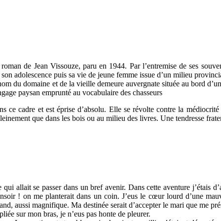
r roman de Jean Vissouze, paru en 1944.
Par l’entremise de ses souve
son adolescence puis sa vie de jeune femme issue d’un milieu provincia
u nom du domaine et de la vieille demeure auvergnate située au bord d’un 
angage paysan emprunté au vocabulaire des chasseurs
ns ce cadre et est éprise d’absolu. Elle se révolte contre la médiocri
pleinement que dans les bois ou au milieu des livres. Une tendresse frate
e qui allait se passer dans un bref avenir. Dans cette aventure j’étais 
nsoir ! on me planterait dans un coin. J’eus le cœur lourd d’une mauvais
grand, aussi magnifique. Ma destinée serait d’accepter le mari que me pré
pliée sur mon bras, je n’eus pas honte de pleurer.