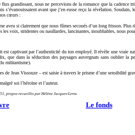
flux grandissant, nous ne percevions de la romance que la cadence trist
is s’évanouissaient avant que j’en eusse reçu la révélation. Soudain, le
 nos cœurs :
 aveu si clairement que nous fûmes secoués d’un long frisson. Plus rie
les voix, stridentes ou nasillardes, lancinantes, inoubliables, nous pour
écit est captivant par l’authenticité du ton employé. Il révèle une vraie 
 Alix, que dans la séduction des paysages auvergnats sans oublier la p
du militantisme).
 de Jean Vissouze – est saisie à travers le prisme d’une sensibilité gr
 malgré soi l’héroïne et l’auteur.
51, propos recueillis par Hélène Jacques-Lerta
vre
Le fonds