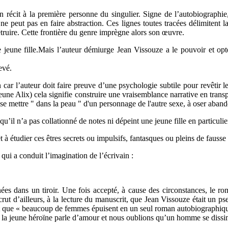
n récit à la première personne du singulier. Signe de l’autobiographie
 ne peut pas en faire abstraction. Ces lignes toutes tracées délimitent 
 détruire. Cette frontière du genre imprègne alors son œuvre.
 jeune fille.
Mais l’auteur démiurge Jean Vissouze a le pouvoir et opte p
evé.
n car l’auteur doit faire preuve d’une psychologie subtile pour revêtir
eune Alix) cela signifie construire une vraisemblance narrative en transp
à se mettre " dans la peau " d'un personnage de l'autre sexe, à oser aban
’il n’a pas collationné de notes ni dépeint une jeune fille en particulier
t à étudier ces êtres secrets ou impulsifs, fantasques ou pleins de fausse
qui a conduit l’imagination de l’écrivain :
es dans un tiroir. Une fois accepté, à cause des circonstances, le ro
crut d’ailleurs, à la lecture du manuscrit, que Jean Vissouze était un p
nt que « beaucoup de femmes épuisent en un seul roman autobiographique l
lix la jeune héroïne parle d’amour et nous oublions qu’un homme se dissimu