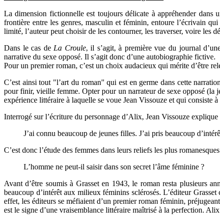
La dimension fictionnelle est toujours délicate à appréhender dans u
frontière entre les genres, masculin et féminin, entoure l’écrivain qui
limité, l’auteur peut choisir de les contourner, les traverser, voire les
Dans le cas de
La Croule
, il s’agit, à première vue du journal d’une
narrative du sexe opposé. Il s’agit donc d’une autobiographie fictive.
Pour un premier roman, c’est un choix audacieux qui mérite d’être rel
C’est ainsi tout "l’art du roman" qui est en germe dans cette narratio
pour finir, vieille femme. Opter pour un narrateur de sexe opposé (la j
expérience littéraire à laquelle se voue Jean Vissouze et qui consiste 
Interrogé sur l’écriture du personnage d’Alix, Jean Vissouze explique qu
J’ai connu beaucoup de jeunes filles. J’ai pris beaucoup d’intérê
C’est donc l’étude des femmes dans leurs reliefs les plus romanesques 
L’homme ne peut-il saisir dans son secret l’âme féminine ?
Avant d’être soumis à Grasset en 1943, le roman resta plusieurs anné
beaucoup d’intérêt aux milieux féminins sclérosés. L’éditeur Grasset 
effet, les éditeurs se méfiaient d’un premier roman féminin, préjugea
est le signe d’une vraisemblance littéraire maîtrisé à la perfection. A