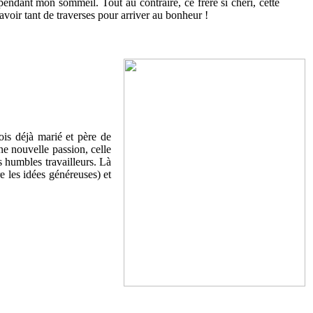
pendant mon sommeil. Tout au contraire, ce frère si chéri, cette
avoir tant de traverses pour arriver au bonheur !
ois déjà marié et père de
ne nouvelle passion, celle
es humbles travailleurs. Là
re les idées généreuses) et