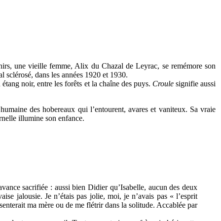
nirs, une vieille femme, Alix du Chazal de Leyrac, se remémore son
l sclérosé, dans les années 1920 et 1930.
étang noir, entre les forêts et la chaîne des puys.
Croule
signifie aussi
té humaine des hobereaux qui l’entourent, avares et vaniteux. Sa vraie
rnelle illumine son enfance.
d’avance sacrifiée : aussi bien Didier qu’Isabelle, aucun des deux
e jalousie. Je n’étais pas jolie, moi, je n’avais pas « l’esprit
senterait ma mère ou de me flétrir dans la solitude. Accablée par