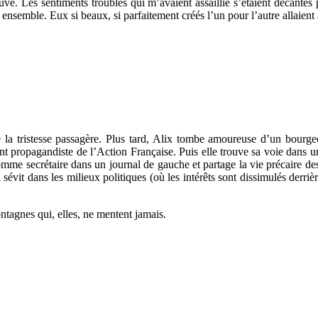
uve. Les sentiments troubles qui m’avaient assaillie s’étaient décantés 
 ensemble. Eux si beaux, si parfaitement créés l’un pour l’autre allaient 
 la tristesse passagère. Plus tard, Alix tombe amoureuse d’un bourge
ient propagandiste de l’Action Française. Puis elle trouve sa voie dans u
s comme secrétaire dans un journal de gauche et partage la vie précaire d
 sévit dans les milieux politiques (où les intérêts sont dissimulés derriè
ontagnes qui, elles, ne mentent jamais.