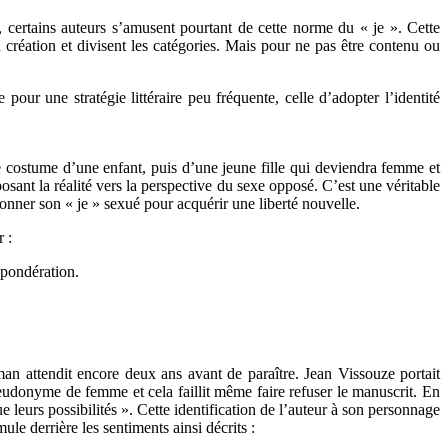
, certains auteurs s’amusent pourtant de cette norme du « je ». Cette
la création et divisent les catégories. Mais pour ne pas être contenu ou
our une stratégie littéraire peu fréquente, celle d’adopter l’identité
 le costume d’une enfant, puis d’une jeune fille qui deviendra femme et
osant la réalité vers la perspective du sexe opposé. C’est une véritable
donner son « je » sexué pour acquérir une liberté nouvelle.
 :
 pondération.
man attendit encore deux ans avant de paraître. Jean Vissouze portait
seudonyme de femme et cela faillit même faire refuser le manuscrit. En
eurs possibilités ». Cette identification de l’auteur à son personnage
le derrière les sentiments ainsi décrits :