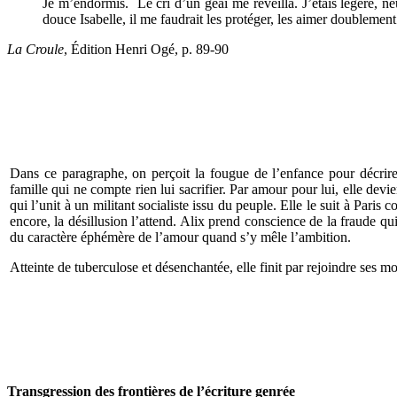
Je m’endormis. Le cri d’un geai me réveilla. J’étais légère, ne
douce Isabelle, il me faudrait les protéger, les aimer doublement
La Croule
, Édition Henri Ogé, p. 89-90
Dans ce paragraphe, on perçoit la fougue de l’enfance pour décrire
famille qui ne compte rien lui sacrifier. Par amour pour lui, elle dev
qui l’unit à un militant socialiste issu du peuple. Elle le suit à Pari
encore, la désillusion l’attend. Alix prend conscience de la fraude qui
du caractère éphémère de l’amour quand s’y mêle l’ambition.
Atteinte de tuberculose et désenchantée, elle finit par rejoindre ses m
Transgression des frontières de l’écriture genrée