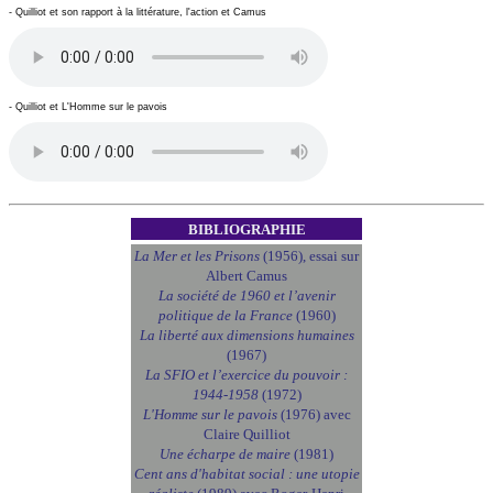
- Quilliot et son rapport à la littérature, l'action et Camus
- Quilliot et L'Homme sur le pavois
BIBLIOGRAPHIE
La Mer et les Prisons
(1956), essai sur
Albert Camus
La société de 1960 et l’avenir
politique de la France
(1960)
La liberté aux dimensions humaines
(1967)
La SFIO et l’exercice du pouvoir :
1944-1958
(1972)
L'Homme sur le pavois
(1976) avec
Claire Quilliot
Une écharpe de maire
(1981)
Cent ans d'habitat social : une utopie