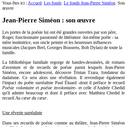
Vous êtes ici :
Accueil
Les fonds
Le fonds Jean-Pierre Siméon
Son
œuvre
Jean-Pierre Siméon : son œuvre
Les portes de la poésie lui ont été grandes ouvertes par son père,
Roger, fonctionnaire passionné de littérature -lui-même poète - sa
mère institutrice, son oncle peintre et les heureuses influences
musicales (Jacques Brel, Georges Brassens, Bob Dylan) de toute la
famille.
La bibliothèque familiale regorge de bandes-dessinées, de romans
d'aventure et de recueils de poésie parmi lesquels Jean-Pierre
Siméon, encore adolescent, découvre Tristan Tzara, fondateur du
dadaïsme. Ce sera alors une révélation. Il revendique également
l'impact du poète surréaliste Paul Éluard -dont il préface le recueil
Poésie volontaire et poésie involontaire
- et celle d'Andrée Chedid
qu'il admire beaucoup et dont il préface avec Matthieu Chedid le
recueil
Au cœur du cœur
.
Une rêverie surréaliste
Dans ses recueils de poésie comme au théâtre, Jean-Pierre Siméon