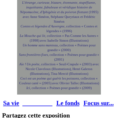
L'étrange, curieuse, bizzare, étonnante, stupéfiante,
inquiétante, fabuleuse et véridique histoire de
Népomucène, d'Iphigénie et du poivron flottant
(1995)
avec Anne Siméon, Stéphane Queyriaux et Frédéric
Siméon
Contes et légendes d'Auvergne
, collection « Contes et
légendes » (1996)
La Mouche qui lit
, collection « Pas Comme les Autres »
(1998) avec Isabelle Simon (Illustrations)
Un homme sans manteau
, collection « Poèmes pour
grandir » (2000)
Sans frontières fixes
, collection « Poèmes pour grandir »
(2001)
Aïe ! Un poète
, collection « Seuil-Crapule » (2003) avec
Nicole Claveloux (Illustrations), Henri Galeron
(Illustrations), Tina Mercié (Illustrations)
Ceci est un poème qui guérit les poissons
, collection «
Couleur carré »
(2005) avec Olivier Tallec (Illustrations)
Ici
, collection « Poèmes pour grandir » (2009)
Sa vie
Son oeuvre
Le fonds
Focus sur...
Partagez cette exposition