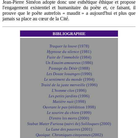
Jean-Pierre Siméon adopte donc une esthétique éthique et propose
l'engagement existentiel et humanitaire du poète et, ce faisant, il
prouve que le poète autrefois « maudit » a aujourd'hui et plus que
jamais sa place au cœur de la Cité.
BIBLIOGRAPHIE
Traquer la louve
(1978)
Hypnose du silence
(1981)
Fuite de l'immobile
(1984)
Un Essaim amoureux
(1986)
Passage du Désir
(1988)
Les Douze louanges
(1990)
Le sentiment du monde
(1994)
Traité de la juste merveille
(1996)
L'homme clos
(1996)
Les petits jardins
(1996)
Matière nuit
(1998)
Ouvrant le pas
(réédition 1998)
Le sourire du chien
(1999)
D'entre les morts
(2000)
Stabat Mater Furiosa
(suivi de)
Soliloques
(2000)
La Lune des pauvres
(2001)
Quoique. Chroniques citoyennes
(2002)