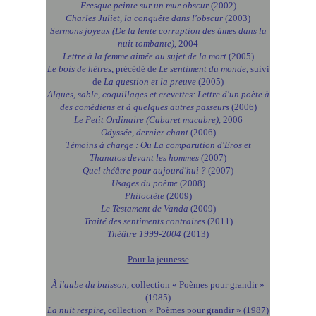
Fresque peinte sur un mur obscur
(2002)
Charles Juliet, la conquête dans l'obscur
(2003)
Sermons joyeux (De la lente corruption des âmes dans la
nuit tombante)
, 2004
Lettre à la femme aimée au sujet de la mort
(2005)
Le bois de hêtres
, précédé de
Le sentiment du monde
, suivi
de
La question et la preuve
(2005)
Algues, sable, coquillages et crevettes: Lettre d'un poète à
des comédiens et à quelques autres passeurs
(2006)
Le Petit Ordinaire
(Cabaret macabre)
, 2006
Odyssée, dernier chant
(2006)
Témoins à charge : Ou La comparution d'Eros et
Thanatos devant les hommes
(2007)
Quel théâtre pour aujourd'hui ?
(2007)
Usages du poème
(2008)
Philoctète
(2009)
Le Testament de Vanda
(2009)
Traité des sentiments contraires
(2011)
Théâtre 1999-2004
(2013)
Pour la jeunesse
À l'aube du buisson
, collection « Poèmes pour grandir »
(1985)
La nuit respire
, collection « Poèmes pour grandir » (1987)